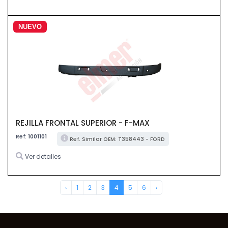
NUEVO
REJILLA FRONTAL SUPERIOR - F-MAX
Ref:
1001101
Ref. Similar OEM: T358443 - FORD
Ver detalles
‹
1
2
3
4
5
6
›