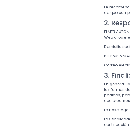
Le recomenda
de que compr
2. Resp
ELMER AUTOMOC
Web a los efe
Domicilio soci
NIF B6095704
Correo elect
3. Fina
En general, l
las formas de
pedidos, para
que creemos q
La base legal
Las finalida
continuación: