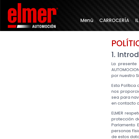
Menú
CARROCERÍA
I
POLÍTI
1. Intr
La presente 
AUTOMOCION, 
por nuestro S
Esta Política
nos proporci
sea para nave
en contacto c
ELMER respet
protección d
Parlamento E
personas físi
de estos dato