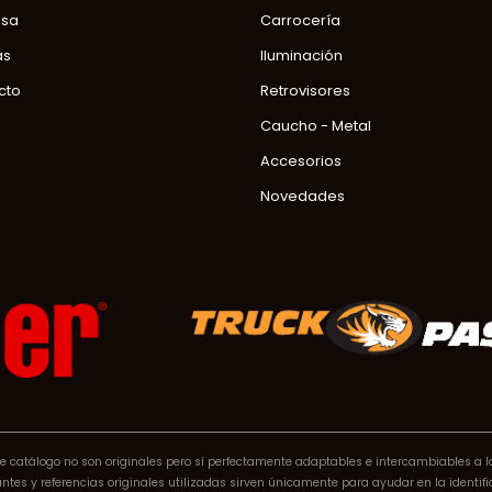
sa
Carrocería
as
Iluminación
cto
Retrovisores
Caucho - Metal
Accesorios
Novedades
 catálogo no son originales pero sí perfectamente adaptables e intercambiables a l
tes y referencias originales utilizadas sirven únicamente para ayudar en la identific