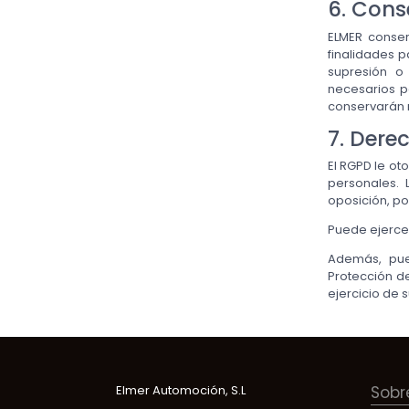
6. Cons
ELMER conser
finalidades 
supresión o
necesarios p
conservarán m
7. Dere
El RGPD le ot
personales. L
oposición, po
Puede ejerce
Además, pue
Protección d
ejercicio de 
Elmer Automoción, S.L
Sobr