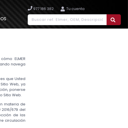
977 186 382
Tu cuenta
IOS
re cómo ELMER
cuando navega
ales que Usted
Sitio Web, ya
ación, ponerse
o Sitio Web.
en materia de
 2016/679 del
ección de las
re circulación