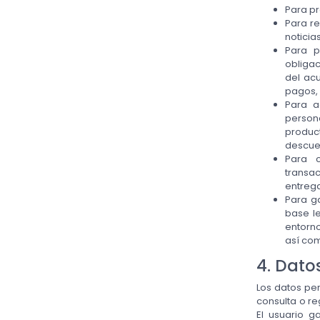
Para pr
Para r
noticia
Para p
obligac
del acu
pagos, 
Para a
person
product
descue
Para c
transa
entreg
Para ga
base le
entorno
así com
4. Dato
Los datos per
consulta o re
El usuario g