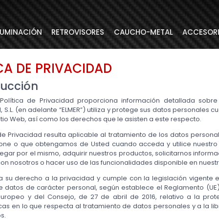
LUMINACIÓN
RETROVISORES
CAUCHO-METAL
ACCESOR
CA DE PRIVACIDAD
oducción
Política de Privacidad proporciona información detallada sob
S.L. (en adelante “ELMER”) utiliza y protege sus datos personales 
itio Web, así como los derechos que le asisten a este respecto.
 de Privacidad resulta aplicable al tratamiento de los datos person
one o que obtengamos de Usted cuando acceda y utilice nuestro 
gar por el mismo, adquirir nuestros productos, solicitarnos inform
on nosotros o hacer uso de las funcionalidades disponible en nuestr
a su derecho a la privacidad y cumple con la legislación vigente 
e datos de carácter personal, según establece el Reglamento (UE)
uropeo y del Consejo, de 27 de abril de 2016, relativo a la prot
cas en lo que respecta al tratamiento de datos personales y a la lib
s.