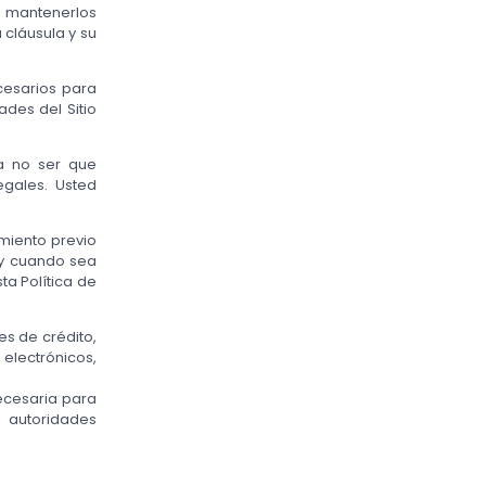
 mantenerlos
 cláusula y su
cesarios para
ades del Sitio
a no ser que
egales. Usted
miento previo
 y cuando sea
ta Política de
s de crédito,
electrónicos,
necesaria para
 autoridades