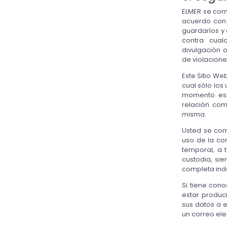
ELMER se comp
acuerdo con 
guardarlos y
contra cualq
divulgación 
de violacione
Este Sitio We
cual sólo los
momento esa 
relación com
misma.
Usted se comp
uso de la con
temporal, a 
custodia, sie
completa ind
Si tiene con
estar produc
sus datos a 
un correo el