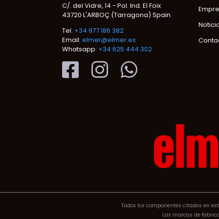
C/. del Vidre, 14 - Pol. Ind. El Foix
Empre
43720 L'ARBOÇ (Tarragona) Spain
Notici
Tel.
+34 977 186 382
Email:
elmer@elmer.es
Conta
Whatsapp:
+34 625 444 302
Todos los componentes citados en este
Las marcas de fabrican