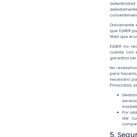
autenticida
debidamente a
consentimient
Únicamente e
que ELMER pue
Web que el us
ELMER no re
cuente con e
garantiza ser
No revelamos
para hacerlo
necesario par
Privacidad, s
Gestió
servic
market
Por obl
dar cu
compete
5. Segu