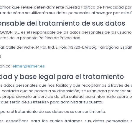
mos que revise detenidamente nuestra Política de Privacidad pa
ende cómo se utilizarán sus datos personales al navegar por este S
onsable del tratamiento de sus datos
ION, S.L. es el responsable de los datos personales de los usuarios
ctos de la presente Política de Privacidad.
al: Calle del Vidre, 14 Pol. Ind. El Foix, 43720-L’Arboç, Tarragona, Espa
0
rónico:
elmer@elmer.es
lidad y base legal para el tratamiento
os datos personales que nos facilita y que recopilamos a través de
 contacto que se ponen a su disposición, se usan para procesar sus
 proporcionarle un servicio de alta calidad, para informarle sobre
ue serán de su interés y para administrar su cuenta.
 para el tratamiento de sus datos es su consentimiento.
des específicas para las cuales tratamos sus datos personales 