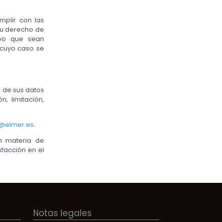
mplir con las
su derecho de
lvo que sean
 cuyo caso se
o de sus datos
n, limitación,
@elmer.es
.
n materia de
facción en el
Notas legales