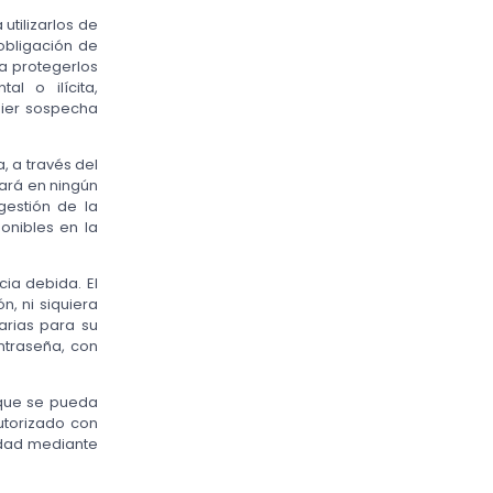
utilizarlos de
obligación de
a protegerlos
al o ilícita,
uier sospecha
, a través del
zará en ningún
gestión de la
onibles en la
cia debida. El
n, ni siquiera
arias para su
ontraseña, con
 que se pueda
utorizado con
edad mediante