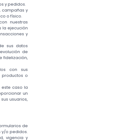
os y pedidos.
s, campañas y
co o físico.
con nuestras
s la ejecución
ansacciones y
 de sus datos
devolución de
 fidelización,
ados con sus
e productos o
n este caso la
oporcionar un
 sus usuarios,
formularios de
s y/o pedidos.
d, vigencia y