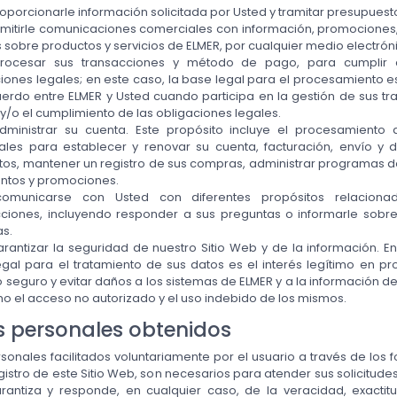
oporcionarle información solicitada por Usted y tramitar presupuest
emitirle comunicaciones comerciales con información, promocione
s sobre productos y servicios de ELMER, por cualquier medio electróni
rocesar sus transacciones y método de pago, para cumplir 
iones legales; en este caso, la base legal para el procesamiento e
erdo entre ELMER y Usted cuando participa en la gestión de sus tr
y/o el cumplimiento de las obligaciones legales.
dministrar su cuenta. Este propósito incluye el procesamiento
ales para establecer y renovar su cuenta, facturación, envío y 
os, mantener un registro de sus compras, administrar programas de
ntos y promociones.
omunicarse con Usted con diferentes propósitos relacion
cciones, incluyendo responder a sus preguntas o informarle sobr
as.
rantizar la seguridad de nuestro Sitio Web y de la información. E
gal para el tratamiento de sus datos es el interés legítimo en pr
 seguro y evitar daños a los sistemas de ELMER y a la información de
o el acceso no autorizado y el uso indebido de los mismos.
s personales obtenidos
sonales facilitados voluntariamente por el usuario a través de los 
gistro de este Sitio Web, son necesarios para atender sus solicitude
arantiza y responde, en cualquier caso, de la veracidad, exactitu