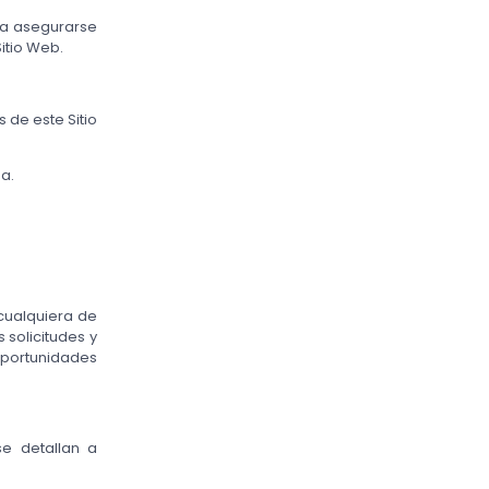
ra asegurarse
itio Web.
 de este Sitio
ña.
 cualquiera de
 solicitudes y
 oportunidades
se detallan a