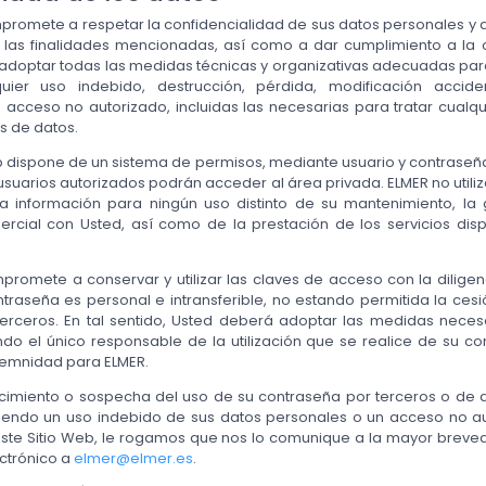
romete a respetar la confidencialidad de sus datos personales y a 
las finalidades mencionadas, así como a dar cumplimiento a la 
 adoptar todas las medidas técnicas y organizativas adecuadas par
uier uso indebido, destrucción, pérdida, modificación accident
o acceso no autorizado, incluidas las necesarias para tratar cualq
s de datos.
b dispone de un sistema de permisos, mediante usuario y contraseña
 usuarios autorizados podrán acceder al área privada. ELMER no utili
información para ningún uso distinto de su mantenimiento, la 
ercial con Usted, así como de la prestación de los servicios disp
romete a conservar y utilizar las claves de acceso con la diligen
traseña es personal e intransferible, no estando permitida la cesió
terceros. En tal sentido, Usted deberá adoptar las medidas neces
ndo el único responsable de la utilización que se realice de su c
emnidad para ELMER.
ocimiento o sospecha del uso de su contraseña por terceros o de
iendo un uso indebido de sus datos personales o un acceso no a
este Sitio Web, le rogamos que nos lo comunique a la mayor brev
ectrónico a
elmer@elmer.es
.