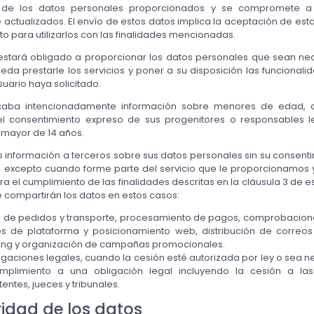
d de los datos personales proporcionados y se compromete a
ctualizados. El envío de estos datos implica la aceptación de esta
o para utilizarlos con las finalidades mencionadas.
stará obligado a proporcionar los datos personales que sean ne
da prestarle los servicios y poner a su disposición las funcionalid
uario haya solicitado.
caba intencionadamente información sobre menores de edad, 
l consentimiento expreso de sus progenitores o responsables l
 mayor de 14 años.
 información a terceros sobre sus datos personales sin su consenti
, excepto cuando forme parte del servicio que le proporcionamos
a el cumplimiento de las finalidades descritas en la cláusula 3 de es
e compartirán los datos en estos casos:
n de pedidos y transporte, procesamiento de pagos, comprobacione
ios de plataforma y posicionamiento web, distribución de correos 
ing y organización de campañas promocionales.
igaciones legales, cuando la cesión esté autorizada por ley o sea 
mplimiento a una obligación legal incluyendo la cesión a las
ntes, jueces y tribunales.
ridad de los datos