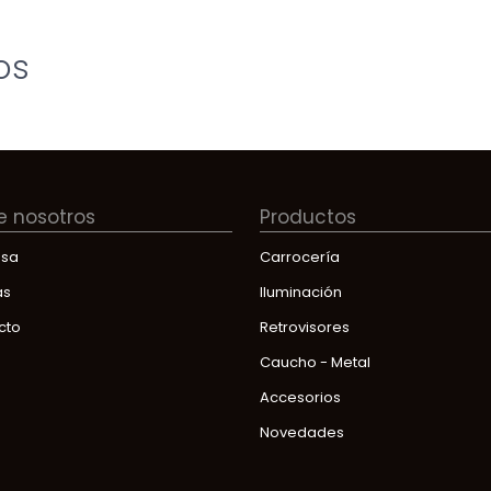
os
e nosotros
Productos
sa
Carrocería
as
Iluminación
cto
Retrovisores
Caucho - Metal
Accesorios
Novedades