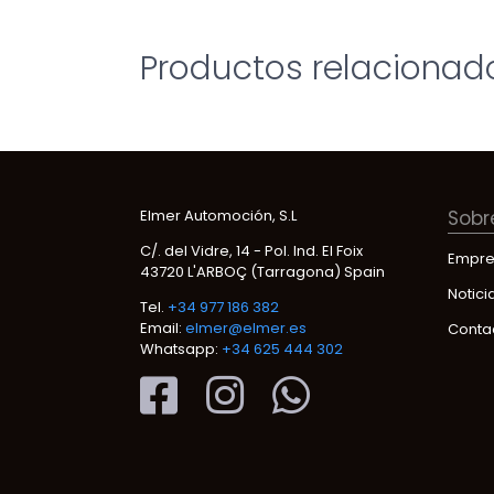
Productos relacionad
Elmer Automoción, S.L
Sobr
C/. del Vidre, 14 - Pol. Ind. El Foix
Empre
43720 L'ARBOÇ (Tarragona) Spain
Notici
Tel.
+34 977 186 382
Email:
elmer@elmer.es
Conta
Whatsapp:
+34 625 444 302