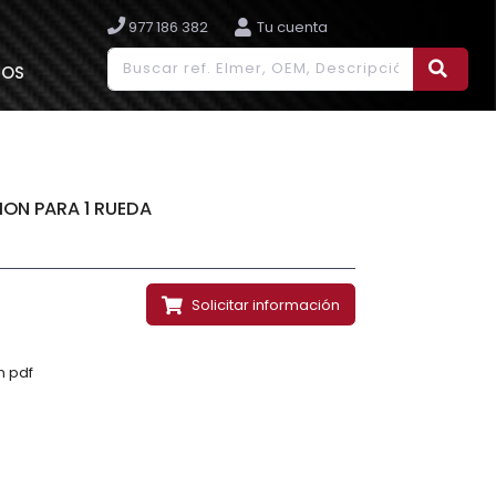
977 186 382
Tu cuenta
IOS
ION PARA 1 RUEDA
Solicitar información
n pdf