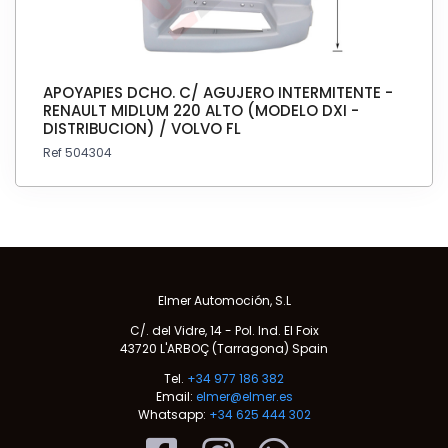
APOYAPIES DCHO. C/ AGUJERO INTERMITENTE -
RENAULT MIDLUM 220 ALTO (MODELO DXI -
DISTRIBUCION) / VOLVO FL
Ref 504304
Elmer Automoción, S.L
C/. del Vidre, 14 - Pol. Ind. El Foix
43720 L'ARBOÇ (Tarragona) Spain
Tel.
+34 977 186 382
Email:
elmer@elmer.es
Whatsapp:
+34 625 444 302