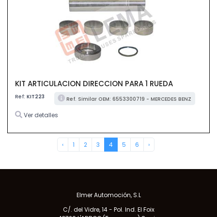
KIT ARTICULACION DIRECCION PARA 1 RUEDA
Ref:
KIT223
Ref. Similar OEM: 6553300719 - MERCEDES BENZ
Ver detalles
‹
1
2
3
4
5
6
›
Elmer Automoción, S.L
C/. del Vidre, 14 - Pol. Ind. El Foix